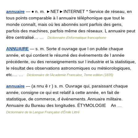
annuaire
— ● n. m. ►NET►INTERNET * Service de réseau, en
tous points comparable à l annuaire téléphonique que tout le
monde connaît, mais où les abonnés sont parfois des gens,
parfois des machines, parfois même des réseaux. L annuaire peut
être centralisé… …
Dictionnaire d'informatique francophone
ANNUAIRE
— s. m. Sorte d ouvrage que l on publie chaque
année, et qui contient le résumé des événements de l année
précédente, ou des renseignements sur l industrie et la statistique,
le résultat des observations astronomiques ou météorologiques,
etc.… …
Dictionnaire de l'Academie Francaise, 7eme edition (1835)
annuaire
— (a nnu ê r ) s. m. Ouvrage qui, paraissant chaque
année, consigne ce qui est relatif à cette année, en fait de
statistique, de commerce, d événements. Annuaire militaire.
Annuaire du Bureau des longitudes. ÉTYMOLOGIE An …
Dictionnaire de la Langue Française d'Émile Littré