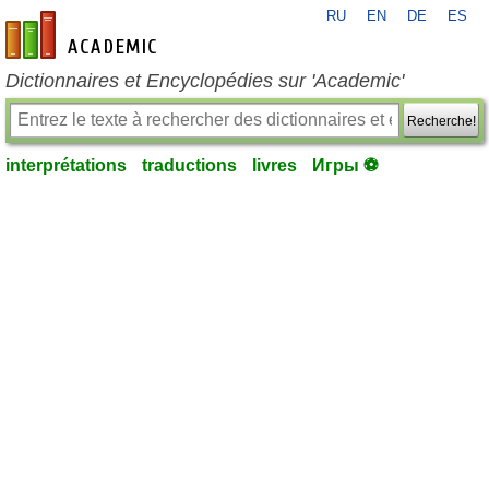
RU
EN
DE
ES
fr-academic.com
Dictionnaires et Encyclopédies sur 'Academic'
Recherche!
interprétations
traductions
livres
Игры ⚽